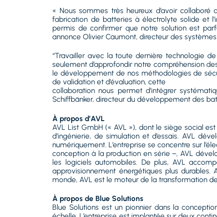
« Nous sommes très heureux d’avoir collaboré a
fabrication de batteries à électrolyte solide e
permis de confirmer que notre solution est par
annonce Olivier Caumont, directeur des systèmes 
“Travailler avec la toute dernière technologie 
seulement d’approfondir notre compréhension des 
le développement de nos méthodologies de sécur
de validation et d’évaluation, cette
collaboration nous permet d’intégrer systémat
Schiffbänker, directeur du développement des bat
À propos d’AVL
AVL List GmbH (« AVL »), dont le siège social es
d’ingénierie, de simulation et d’essais. AVL dé
numériquement. L’entreprise se concentre sur l’électr
conception à la production en série –, AVL dévelo
les logiciels automobiles. De plus, AVL accompa
approvisionnement énergétiques plus durables. A
monde, AVL est le moteur de la transformation de 
À propos de Blue Solutions
Blue Solutions est un pionnier dans la conception
échelle. L’entreprise est implantée sur deux contin