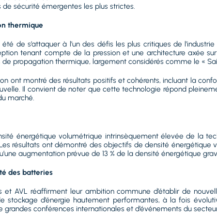
de sécurité émergentes les plus strictes.
ion thermique
 de s’attaquer à l’un des défis les plus critiques de l’industrie
ion tenant compte de la pression et une architecture axée sur 
s de propagation thermique, largement considérés comme le « Saint
ion ont montré des résultats positifs et cohérents, incluant la con
nouvelle. Il convient de noter que cette technologie répond plein
 du marché.
té énergétique volumétrique intrinsèquement élevée de la tech
es résultats ont démontré des objectifs de densité énergétique 
qu’une augmentation prévue de 13 % de la densité énergétique gra
té des batteries
et AVL réaffirment leur ambition commune d’établir de nouvell
e stockage d’énergie hautement performantes, à la fois évolutiv
e grandes conférences internationales et d’événements du secteur