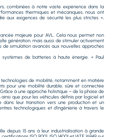
urs, combinées à notre vaste expérience dans la
 performances thermiques et mécaniques, nous ont
 aux exigences de sécurité les plus strictes »,
e avancée majeure pour AVL. Cela nous permet non
lle génération, mais aussi de stimuler activement
s de simulation avancés aux nouvelles approches
 systèmes de batteries à haute énergie. » Paul
es technologies de mobilité, notamment en matière
nts pour une mobilité durable, sûre et connectée
tion. Grâce à une approche holistique – de la phase de
nsi que pour les véhicules définis par logiciel et
e dans leur transition vers une production et un
tres technologiques et d’ingénierie à travers le
le depuis 15 ans à leur industrialisation à grande
certifications ISO 9001, ISO 14001 et IATF 16949 sur