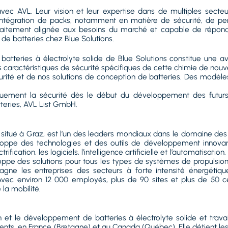
vec AVL. Leur vision et leur expertise dans de multiples secte
t l’intégration de packs, notamment en matière de sécurité, de
faitement alignée aux besoins du marché et capable de répondre
de batteries chez Blue Solutions.
de batteries à électrolyte solide de Blue Solutions constitue un
caractéristiques de sécurité spécifiques de cette chimie de nouve
ité et de nos solutions de conception de batteries. Des modèle
iquement la sécurité dès le début du développement des futurs
teries, AVL List GmbH.
t situé à Graz, est l’un des leaders mondiaux dans le domaine d
veloppe des technologies et des outils de développement innova
ification, les logiciels, l’intelligence artificielle et l’automatisa
ppe des solutions pour tous les types de systèmes de propulsion ai
gne les entreprises des secteurs à forte intensité énergétiqu
vec environ 12 000 employés, plus de 90 sites et plus de 50 cen
la mobilité.
 et le développement de batteries à électrolyte solide et travail
ents, en France (Bretagne) et au Canada (Québec). Elle détient les 