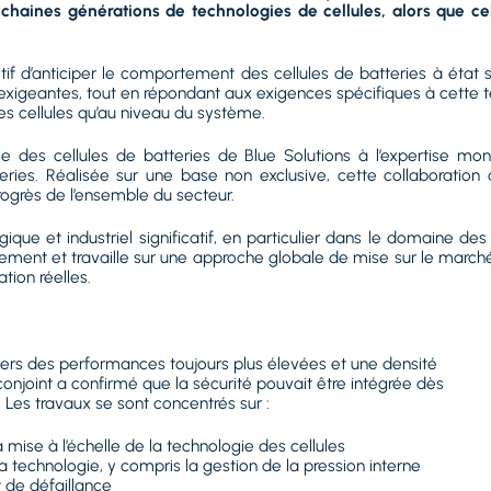
rochaines générations de technologies de cellules, alors que c
f d’anticiper le comportement des cellules de batteries à état 
 exigeantes, tout en répondant aux exigences spécifiques à cette 
des cellules qu’au niveau du système.
tée des cellules de batteries de Blue Solutions à l’expertise mo
tteries. Réalisée sur une base non exclusive, cette collaboratio
ogrès de l’ensemble du secteur.
ue et industriel significatif, en particulier dans le domaine des 
pement et travaille sur une approche globale de mise sur le march
tion réelles.
vers des performances toujours plus élevées et une densité
njoint a confirmé que la sécurité pouvait être intégrée dès
Les travaux se sont concentrés sur :
a mise à l’échelle de la technologie des cellules
 technologie, y compris la gestion de la pression interne
 de défaillance